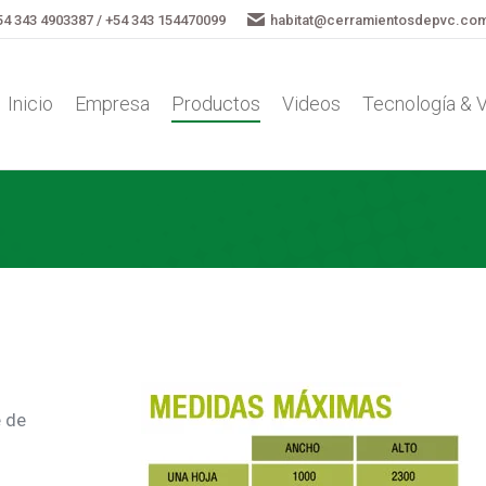
54 343 4903387 / +54 343 154470099
habitat@cerramientosdepvc.co
Inicio
Empresa
Productos
Videos
Tecnología & 
Inicio
Empresa
Productos
Videos
Tecnología & 
e de