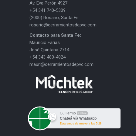
Av. Eva Perón 4927
+54 341 740-5309
(2000) Rosario, Santa Fe.
rosario@cerramientosdepvc.com
Contacto para Santa Fe:
Mauricio Farías
José Quintana 2714
+54 343 480-4924
mauri@cerramientosdepvc.com
Guillermo
Offline
Chateá vía Whatsapp
Estaremos de nuevo a las 5:26