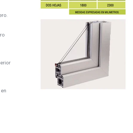
ero.
rro
erior
 en