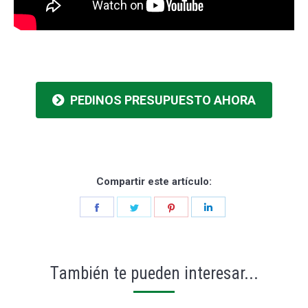
PEDINOS PRESUPUESTO AHORA
Compartir este artículo:
Share
Share
Share
Share
on
on
on
on
Facebook
Twitter
Pinterest
LinkedIn
También te pueden interesar...