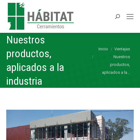
Buscar:
Nuestros
Estás aquí:
Inicio
Ventajas
productos,
Nuestros
aplicados a la
productos,
aplicados a la…
industria